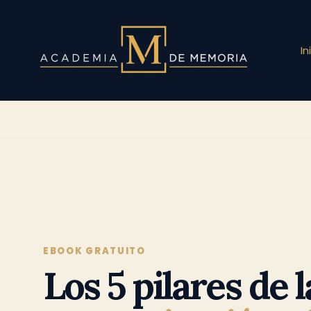
Ir
al
contenido
In
EBOOK GRATUITO
Los 5 pilares de l