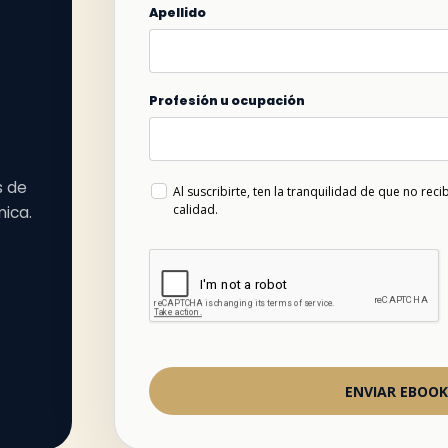
Apellido
Profesión u ocupación
s de
Al suscribirte, ten la tranquilidad de que no re
calidad.
mica.
ENVIAR EBOOK