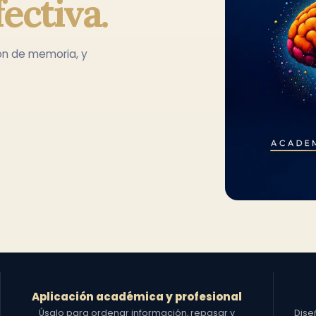
ectiva.
ón de memoria, y
Aplicación académica y profesional
Úsalo para ordenar información, repasar y
Dise