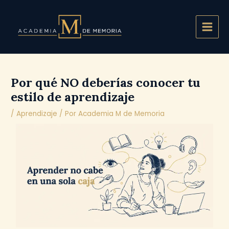
Ir
Main
al
Men
contenido
Por qué NO deberías conocer tu
estilo de aprendizaje
/
Aprendizaje
/ Por
Academia M de Memoria