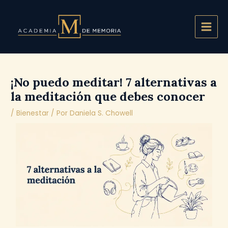
Ir
Main
al
Men
contenido
¡No puedo meditar! 7 alternativas a
la meditación que debes conocer
/
Bienestar
/ Por
Daniela S. Chowell