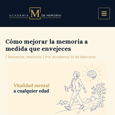
Ir
Main
al
Men
contenido
Cómo mejorar la memoria a
medida que envejeces
/
Bienestar
,
Memoria
/ Por
Academia M de Memoria