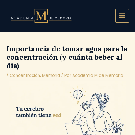
Ir
Main
al
Men
contenido
Importancia de tomar agua para la
concentración (y cuánta beber al
día)
/
Concentración
,
Memoria
/ Por
Academia M de Memoria